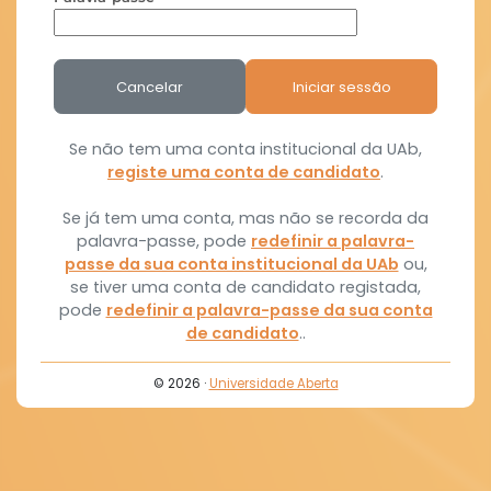
Cancelar
Iniciar sessão
Se não tem uma conta institucional da UAb,
registe uma conta de candidato
.
Se já tem uma conta, mas não se recorda da
palavra-passe, pode
redefinir a palavra-
passe da sua conta institucional da UAb
ou,
se tiver uma conta de candidato registada,
pode
redefinir a palavra-passe da sua conta
de candidato
..
© 2026 ·
Universidade Aberta